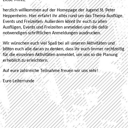
Liebe Minis,
herzlich willkommen auf der Homepage der Jugend St. Peter
Heppenheim. Hier erfahrt ihr alles rund um das Thema Ausflüge,
Events und Freizeiten. Außerdem könnt ihr euch zu allen
Ausflügen, Events und Freizeiten anmelden und die dafür
notwendigen schriftlichen Anmeldungen ausdrucken.
Wir wünschen euch viel Spaß bei all unseren Aktivitäten und
bitten euch alle daran zu denken, dass ihr euch immer rechtzeitig
für die einzelnen Aktivitäten anmeldet, um uns so die Planung
erheblich zu erleichtern.
Auf eure zahlreiche
Teilnahme
freuen wir uns sehr!
Eure Leiterrunde